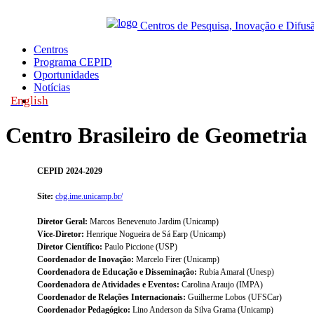
Centros de Pesquisa, Inovação e Difus
Centros
Programa CEPID
Oportunidades
Notícias
English
|
Centro Brasileiro de Geometria
CEPID 2024-2029
Site:
cbg.ime.unicamp.br/
Diretor Geral:
Marcos Benevenuto Jardim (Unicamp)
Vice-Diretor:
Henrique Nogueira de Sá Earp (Unicamp)
Diretor Científico:
Paulo Piccione (USP)
Coordenador de Inovação:
Marcelo Firer (Unicamp)
Coordenadora de Educação e Disseminação:
Rubia Amaral (Unesp)
Coordenadora de Atividades e Eventos:
Carolina Araujo (IMPA)
Coordenador de Relações Internacionais:
Guilherme Lobos (UFSCar)
Coordenador Pedagógico:
Lino Anderson da Silva Grama (Unicamp)