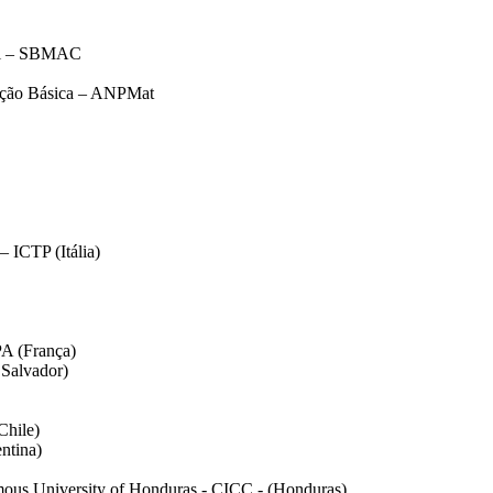
nal – SBMAC
cação Básica – ANPMat
– ICTP (Itália)
PA (França)
 Salvador)
Chile)
ntina)
omous University of Honduras - CICC - (Honduras)