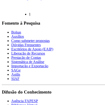
1
Fomento à Pesquisa
Bolsas
Auxílios
Como submeter propostas
Dúvidas Frequentes
Escritórios de Apoio (EAIP)
Liberação de Recursos
Prestação de Contas
Sistemática de Análise
Importação e Exportação
SAGe
Agilis
SIAF
Difusão do Conhecimento
Agência FAPESP