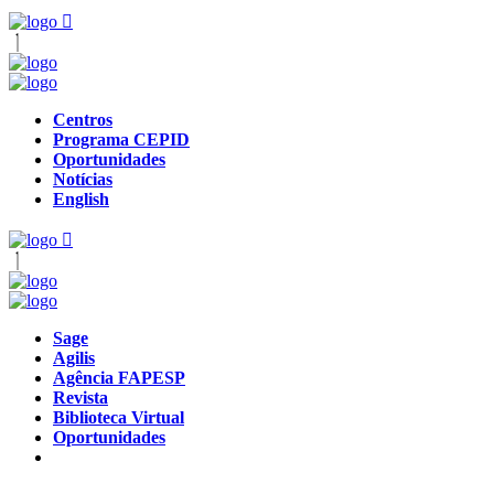
Centros
Programa CEPID
Oportunidades
Notícias
English
Sage
Agilis
Agência FAPESP
Revista
Biblioteca Virtual
Oportunidades