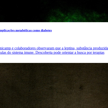
omplicações metabólicas como diabetes
mp e colaboradores observaram que a leptina, substância produzida n
lulas do sistema imune. Descoberta pode orientar a busca por terapias