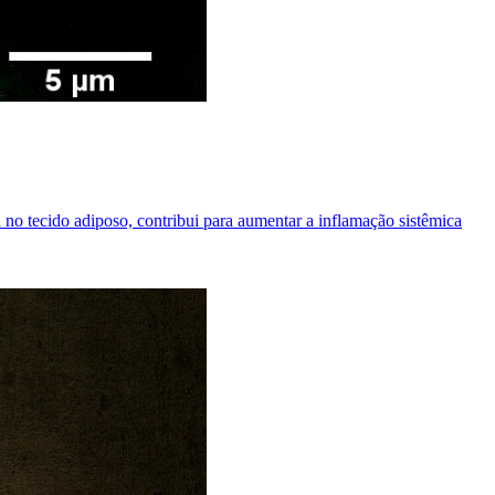
o tecido adiposo, contribui para aumentar a inflamação sistêmica