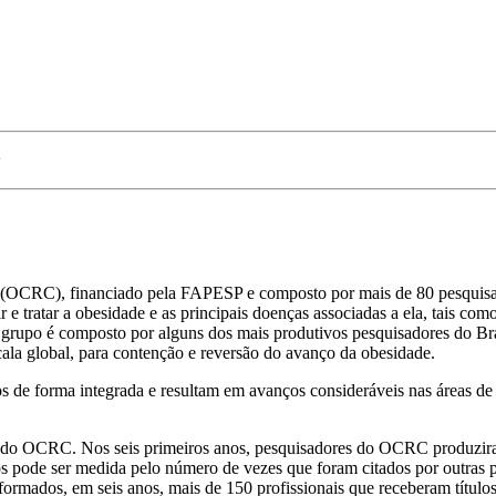
P
(OCRC), financiado pela FAPESP e composto por mais de 80 pesquisa
 e tratar a obesidade e as principais doenças associadas a ela, tais com
o grupo é composto por alguns dos mais produtivos pesquisadores do Bras
ala global, para contenção e reversão do avanço da obesidade.
e forma integrada e resultam em avanços consideráveis nas áreas de ci
es do OCRC. Nos seis primeiros anos, pesquisadores do OCRC produzira
tigos pode ser medida pelo número de vezes que foram citados por outr
ormados, em seis anos, mais de 150 profissionais que receberam título