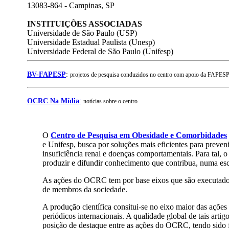
13083-864 - Campinas, SP
INSTITUIÇÕES ASSOCIADAS
Universidade de São Paulo (USP)
Universidade Estadual Paulista (Unesp)
Universidade Federal de São Paulo (Unifesp)
BV-FAPESP
:
projetos de pesquisa conduzidos no centro com apoio da FAPES
OCRC Na Mídia
:
notícias sobre o centro
O
Centro de Pesquisa em Obesidade e Comorbidades
e Unifesp, busca por soluções mais eficientes para prevenir
insuficiência renal e doenças comportamentais. Para tal, 
produzir e difundir conhecimento que contribua, numa esc
As ações do OCRC tem por base eixos que são executados d
de membros da sociedade.
A produção científica consitui-se no eixo maior das açõ
periódicos internacionais. A qualidade global de tais ar
posição de destaque entre as ações do OCRC, tendo sido f