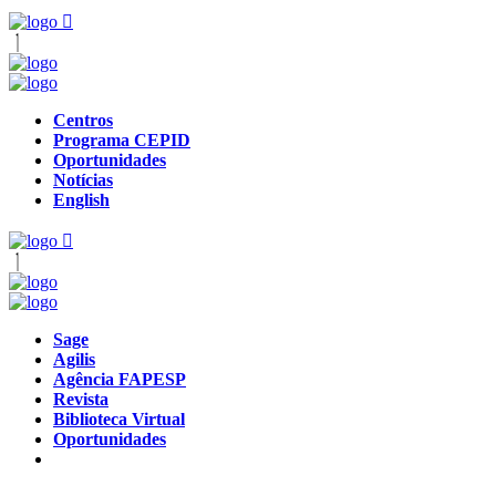
Centros
Programa CEPID
Oportunidades
Notícias
English
Sage
Agilis
Agência FAPESP
Revista
Biblioteca Virtual
Oportunidades