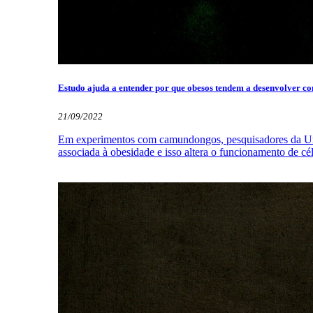
Estudo ajuda a entender por que obesos tendem a desenvolver c
21/09/2022
Em experimentos com camundongos, pesquisadores da Unica
associada à obesidade e isso altera o funcionamento de cé