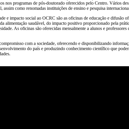
os nos programas de pós-doutorado oferecidos pelo Centro. Vários des
il, assim como renomadas instituições de ensino e pesquisa internaciona
de e impacto social ao OCRC são as oficinas de educação e difusão ofer
 da alimentação saudável, do impacto positivo proporcionado pela prática
dade. As oficinas são oferecidas mensalmente a alunos e professores 
o compromisso com a sociedade, oferecendo e disponibilizando informaç
senvolvimento do país e produzindo conhecimento científico que poderá
dades.