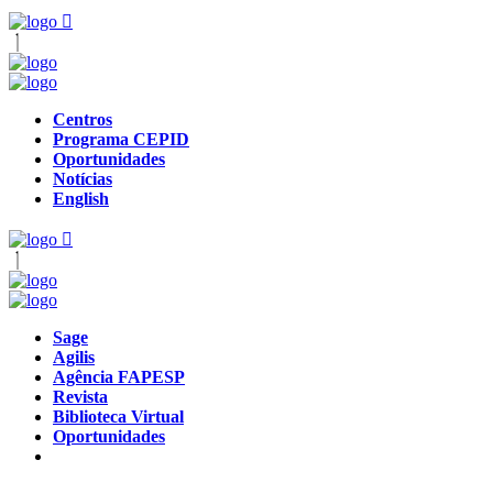
Centros
Programa CEPID
Oportunidades
Notícias
English
Sage
Agilis
Agência FAPESP
Revista
Biblioteca Virtual
Oportunidades