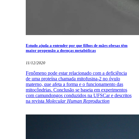
Estudo ajuda a entender por que filhos de mães obesas têm
maior propensão a doenças metabólicas
11/12/2020
Fenômeno pode estar relacionado com a deficiência
de uma proteína chamada mitofusina-2 no óvulo
materno, que afeta a forma e o funcionamento das
mitocôndrias. Conclusão se baseia em experimentos
com camundongos conduzidos na UFSCar e descritos
na revista
Molecular Human Reproduction