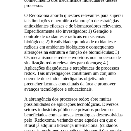
conhecimento dos mecanismos moleculares desses
processos.
O Redoxoma aborda questões relevantes para superar
tais limitações e permitir a elaboração de estratégias
antioxidantes eficazes e de biomarcadores relevantes.
Especificamente,são investigados: 1) Geração e
controle de oxidantes e radicais em sistemas
biológicos; 2) Reatividade química de oxidantes e
radicais em ambientes biológicos e consequentes
alterações na estrutura e função de biomoléculas; 3)
Os mecanismos e redes envolvidos nos processos de
sinalização redox relevantes para doenças; 4 )
Aplicações diagnósticas e terapêuticas de processos
redox. Tais investigações constituem um conjunto
coerente de estudos interligados objetivando
preencher lacunas conceituais da área e promover
avanços tecnológicos e educacionais.
A abrangência dos processos redox abre muitas
possibilidades de aplicações tecnológicas. Diversos
setores industriais públicos e privados podem ser
beneficiados com as novas tecnologias desenvolvidas
pelo Redoxoma, variando entre aqueles em que o
Brasil já adquiriu liderança internacional (cuidados
pessoais, perfumes, cosméticos, bioenergia) e aqueles