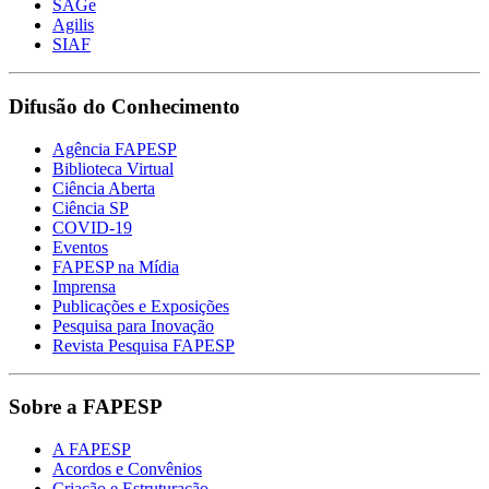
SAGe
Agilis
SIAF
Difusão do Conhecimento
Agência FAPESP
Biblioteca Virtual
Ciência Aberta
Ciência SP
COVID-19
Eventos
FAPESP na Mídia
Imprensa
Publicações e Exposições
Pesquisa para Inovação
Revista Pesquisa FAPESP
Sobre a FAPESP
A FAPESP
Acordos e Convênios
Criação e Estruturação