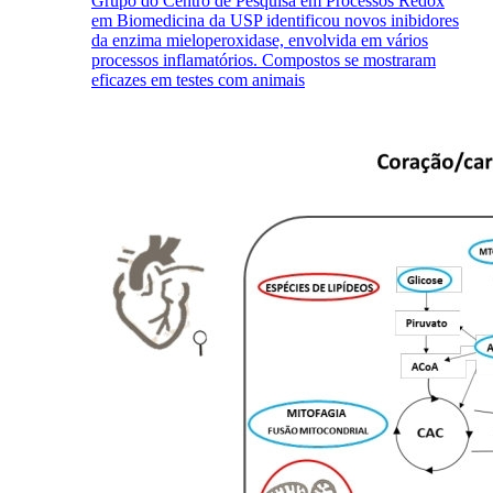
Grupo do Centro de Pesquisa em Processos Redox
em Biomedicina da USP identificou novos inibidores
da enzima mieloperoxidase, envolvida em vários
processos inflamatórios. Compostos se mostraram
eficazes em testes com animais