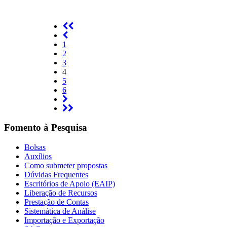
1
2
3
4
5
6
Fomento à Pesquisa
Bolsas
Auxílios
Como submeter propostas
Dúvidas Frequentes
Escritórios de Apoio (EAIP)
Liberação de Recursos
Prestação de Contas
Sistemática de Análise
Importação e Exportação