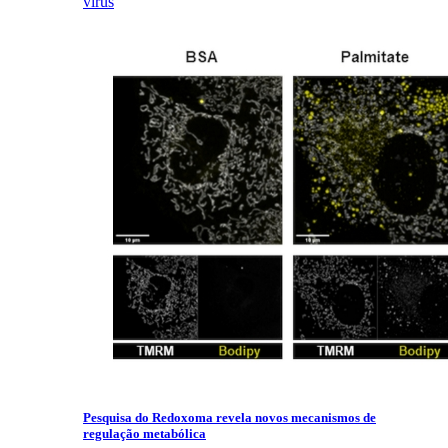
vírus
Pesquisa do Redoxoma revela novos mecanismos de
regulação metabólica