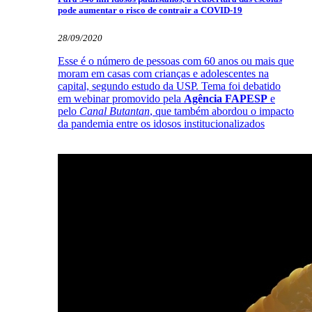
pode aumentar o risco de contrair a COVID-19
28/09/2020
Esse é o número de pessoas com 60 anos ou mais que
moram em casas com crianças e adolescentes na
capital, segundo estudo da USP. Tema foi debatido
em webinar promovido pela
Agência FAPESP
e
pelo
Canal Butantan
, que também abordou o impacto
da pandemia entre os idosos institucionalizados