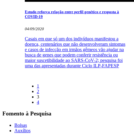
Estudo reforça relação entre perfil genético e resposta à
COVID-19
04/09/2020
Casais em que só um dos indivíduos manifestou a
doença, centenários que não desenvolveram sintomas
e casos de infecção em irmãos gêmeos vão ajudar na
busca de genes que podem conferir resistência ou
maior suscetibilidade ao SARS-CoV-2; pesquisa foi
uma das apresentadas durante Ciclo ILP-FAPESP
1
2
3
4
Fomento à Pesquisa
Bolsas
Auxílios