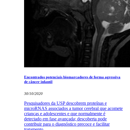
Encontrados potenciais biomarcadores de forma agressiva
de câncer infantil
30/10/2020
Pesquisadores da USP descobrem proteínas e
microRNAS associados a tumor cerebral que acomete
crianças e adolescentes e que normalmente é
detectado em fase avançada; descoberta pode
contribuir para o diagnóstico precoce e facilitar
tratamento