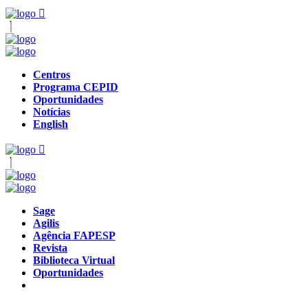
Centros
Programa CEPID
Oportunidades
Notícias
English
Sage
Agilis
Agência FAPESP
Revista
Biblioteca Virtual
Oportunidades