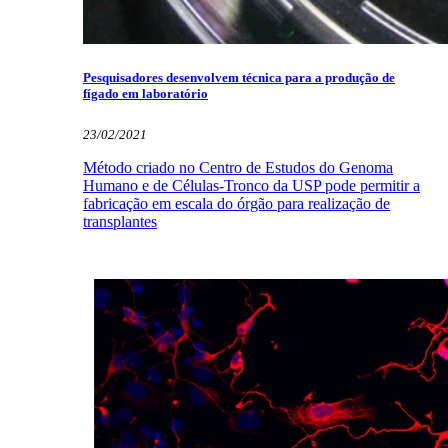
Pesquisadores desenvolvem técnica para a produção de
fígado em laboratório
23/02/2021
Método criado no Centro de Estudos do Genoma
Humano e de Células-Tronco da USP pode permitir a
fabricação em escala do órgão para realização de
transplantes