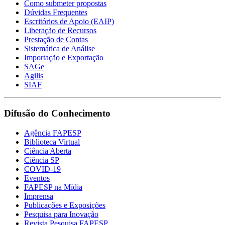
Como submeter propostas
Dúvidas Frequentes
Escritórios de Apoio (EAIP)
Liberação de Recursos
Prestação de Contas
Sistemática de Análise
Importação e Exportação
SAGe
Agilis
SIAF
Difusão do Conhecimento
Agência FAPESP
Biblioteca Virtual
Ciência Aberta
Ciência SP
COVID-19
Eventos
FAPESP na Mídia
Imprensa
Publicações e Exposições
Pesquisa para Inovação
Revista Pesquisa FAPESP