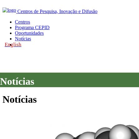
Centros de Pesquisa, Inovação e Difusão
Centros
Programa CEPID
Oportunidades
Notícias
English
|
Notícias
Notícias
Notícias