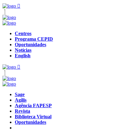
Centros
Programa CEPID
Oportunidades
Notícias
English
Sage
Agilis
Agência FAPESP
Revista
Biblioteca Virtual
Oportunidades