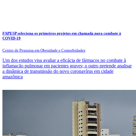
FAPESP seleciona os primeiros projetos em chamada para combate à
COVID-19
Centro de Pesquisa em Obesidade e Comorbidades
Um dos estudos visa avaliar a eficácia de fármacos no combate à
inflamação pulmonar em pacientes graves; o outro pretende analisar
a dinâmica de transmissão do novo coronavírus em cidade
amazônica