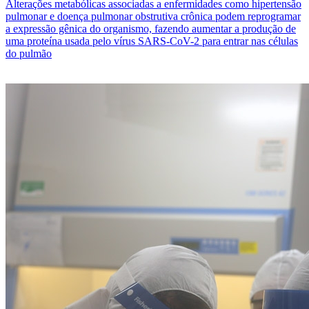
Alterações metabólicas associadas a enfermidades como hipertensão
pulmonar e doença pulmonar obstrutiva crônica podem reprogramar
a expressão gênica do organismo, fazendo aumentar a produção de
uma proteína usada pelo vírus SARS-CoV-2 para entrar nas células
do pulmão