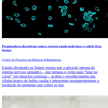
Pesquisadores descobrem como o estresse agudo pode fazer o cabelo ficar
branco
Centro de Pesquisa em Doenças Inflamatórias
Estudo divulgado na
Nature
mostra que a ativação intensa do
sistema nervoso simpático – que prepara o corpo para “lutar ou
correr” em situações extremas – acelera o envelhecimento das
células-tronco do bulbo capilar e interrompe permanentemente a
produção do pigmento que colore os fios