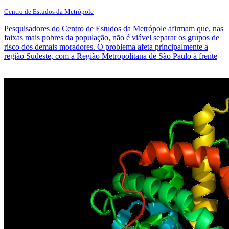
Centro de Estudos da Metrópole
Pesquisadores do Centro de Estudos da Metrópole afirmam que, nas
faixas mais pobres da população, não é viável separar os grupos de
risco dos demais moradores. O problema afeta principalmente a
região Sudeste, com a Região Metropolitana de São Paulo à frente