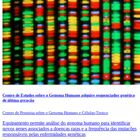
Centro de Estudos sobre o Genoma Humano adquire sequenciador genético
de última geração
Centro de Pesquisa sobre o Genoma Humano e Células-Tronco
Equipamento permite análise do genoma humano para identificar
novos genes associados a doenças raras e a frequência das mutações
responsáveis pelas enfermidades genéticas