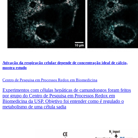
Ativação da respiração celular depende de concentração ideal de cálcio,
mostra estudo
Centro de Pesquisa em Processos Redox em Biomedicina
Experimentos com células hepáticas de camundongos foram feitos
por grupo do Centro de Pesquisa em Processos Redox em
Biomedicina da USP. Objetivo foi entender como é regulado o
metabolismo de uma célula sadia