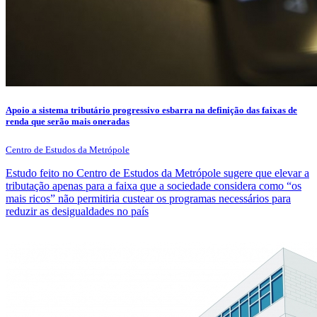
Apoio a sistema tributário progressivo esbarra na definição das faixas de
renda que serão mais oneradas
Centro de Estudos da Metrópole
Estudo feito no Centro de Estudos da Metrópole sugere que elevar a
tributação apenas para a faixa que a sociedade considera como “os
mais ricos” não permitiria custear os programas necessários para
reduzir as desigualdades no país