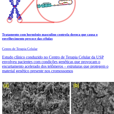
Tratamento com hormônio masculino controla doença que causa o
envelhecimento precoce das células
Centro de Terapia Celular
Estudo clínico conduzido no Centro de Terapia Celular da USP
envolveu pacientes com condições genéticas que provocam o
encurtamento acelerado dos telômeros – estruturas que protegem o
material genético presente nos cromossomos