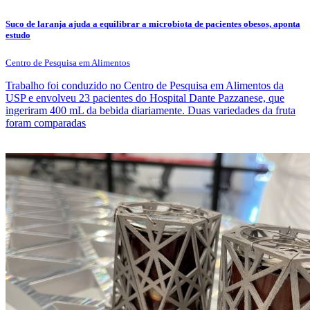
Suco de laranja ajuda a equilibrar a microbiota de pacientes obesos, aponta
estudo
Centro de Pesquisa em Alimentos
Trabalho foi conduzido no Centro de Pesquisa em Alimentos da
USP e envolveu 23 pacientes do Hospital Dante Pazzanese, que
ingeriram 400 mL da bebida diariamente. Duas variedades da fruta
foram comparadas