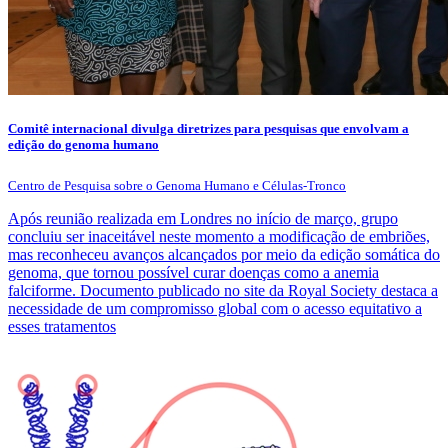
Comitê internacional divulga diretrizes para pesquisas que envolvam a
edição do genoma humano
Centro de Pesquisa sobre o Genoma Humano e Células-Tronco
Após reunião realizada em Londres no início de março, grupo
concluiu ser inaceitável neste momento a modificação de embriões,
mas reconheceu avanços alcançados por meio da edição somática do
genoma, que tornou possível curar doenças como a anemia
falciforme. Documento publicado no site da Royal Society destaca a
necessidade de um compromisso global com o acesso equitativo a
esses tratamentos