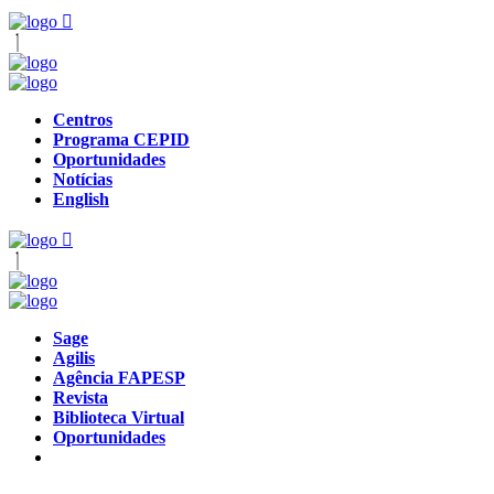
Centros
Programa CEPID
Oportunidades
Notícias
English
Sage
Agilis
Agência FAPESP
Revista
Biblioteca Virtual
Oportunidades