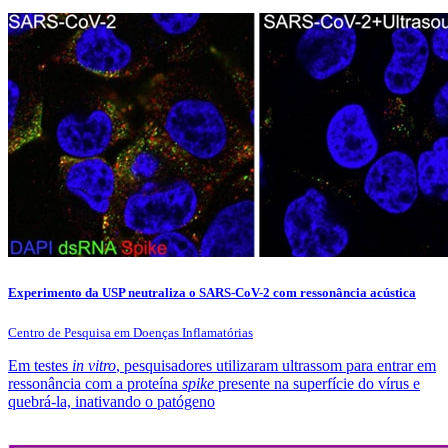
Experimento da USP neutraliza o SARS-CoV-2 com ressonância acústica
Centro de Pesquisa em Doenças Inflamatórias
Em testes
in vitro
, pesquisadores utilizaram ultrassom para entrar em
ressonância com a proteína
spike
presente na superfície do vírus e
quebrá-la, inativando o patógeno