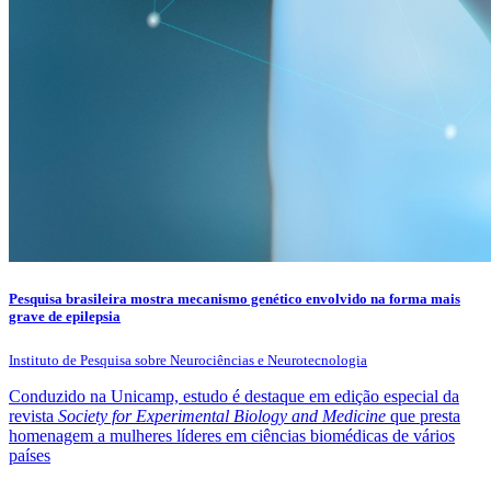
Pesquisa brasileira mostra mecanismo genético envolvido na forma mais
grave de epilepsia
Instituto de Pesquisa sobre Neurociências e Neurotecnologia
Conduzido na Unicamp, estudo é destaque em edição especial da
revista
Society for Experimental Biology and Medicine
que presta
homenagem a mulheres líderes em ciências biomédicas de vários
países