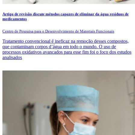
Artigo de revisão discute métodos capazes de eliminar da água resíduos de
medicamentos
Centro de Pesquisa para o Desenvolvimento de Materiais Funcionais
Tratamento convencional é ineficaz na remoção desses compostos,
que contaminam corpos d’água em todo o mundo. O uso de
processos oxidativos avançados para esse fim foi o foco dos estudos
analisados