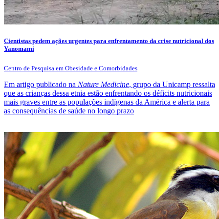
Cientistas pedem ações urgentes para enfrentamento da crise nutricional dos
Yanomami
Centro de Pesquisa em Obesidade e Comorbidades
Em artigo publicado na
Nature Medicine
, grupo da Unicamp ressalta
que as crianças dessa etnia estão enfrentando os déficits nutricionais
mais graves entre as populações indígenas da América e alerta para
as consequências de saúde no longo prazo