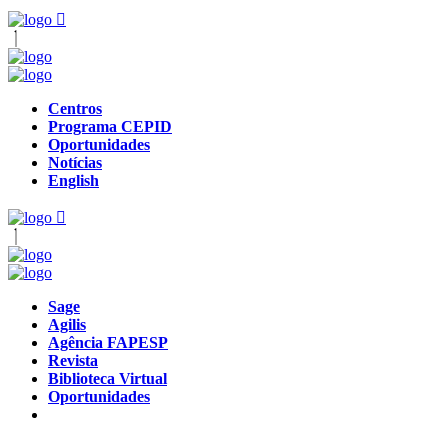
Centros
Programa CEPID
Oportunidades
Notícias
English
Sage
Agilis
Agência FAPESP
Revista
Biblioteca Virtual
Oportunidades