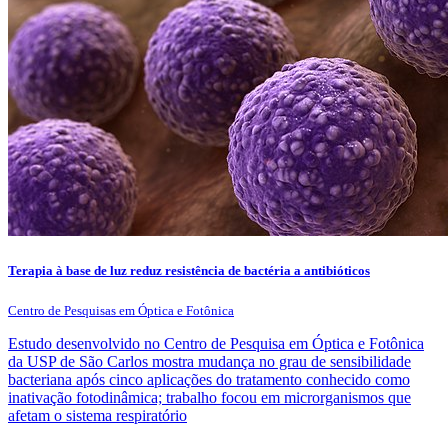
Terapia à base de luz reduz resistência de bactéria a antibióticos
Centro de Pesquisas em Óptica e Fotônica
Estudo desenvolvido no Centro de Pesquisa em Óptica e Fotônica
da USP de São Carlos mostra mudança no grau de sensibilidade
bacteriana após cinco aplicações do tratamento conhecido como
inativação fotodinâmica; trabalho focou em microrganismos que
afetam o sistema respiratório