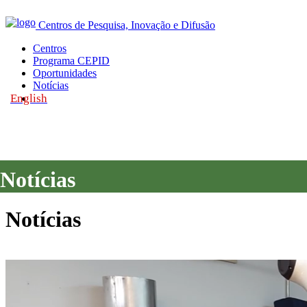
Centros de Pesquisa, Inovação e Difusão
Centros
Programa CEPID
Oportunidades
Notícias
English
|
Notícias
Notícias
Notícias