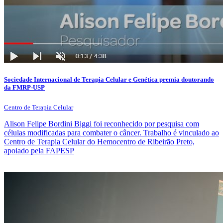
Sociedade Internacional de Terapia Celular e Genética premia doutorando
da FMRP-USP
Centro de Terapia Celular
Alison Felipe Bordini Biggi foi reconhecido por pesquisa com
células modificadas para combater o câncer. Trabalho é vinculado ao
Centro de Terapia Celular do Hemocentro de Ribeirão Preto,
apoiado pela FAPESP